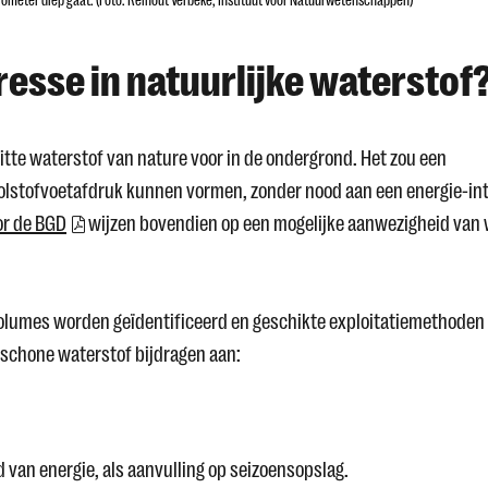
ilometer diep gaat. (Foto: Reinout Verbeke, Instituut voor Natuurwetenschappen)
sse in natuurlijke waterstof
witte waterstof van nature voor in de ondergrond. Het zou een
oolstofvoetafdruk kunnen vormen, zonder nood aan een energie-in
or de BGD
wijzen bovendien op een mogelijke aanwezigheid van 
volumes worden geïdentificeerd en geschikte exploitatiemethoden
 schone waterstof bijdragen aan:
 van energie, als aanvulling op seizoensopslag.