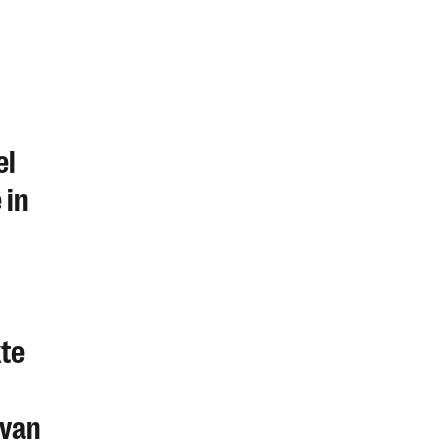
el
 in
kte
 van