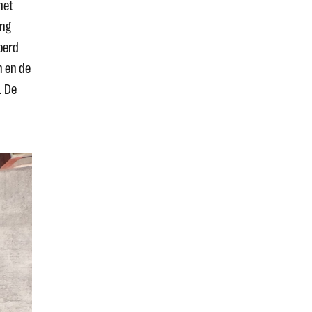
het
ang
oerd
n en de
. De