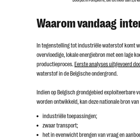
Boorput in Pontpierre, die tot meer dan 3,6 k
Waarom vandaag intere
In tegenstelling tot industriële waterstof komt 
overvloedige, lokale energiebron met een lage k
productieproces.
Eerste analyses uitgevoerd do
waterstof in de Belgische ondergrond.
Indien op Belgisch grondgebied exploiteerbare 
worden ontwikkeld, kan deze nationale bron van
industriële toepassingen;
zwaar transport;
het in evenwicht brengen van vraag en aanbod