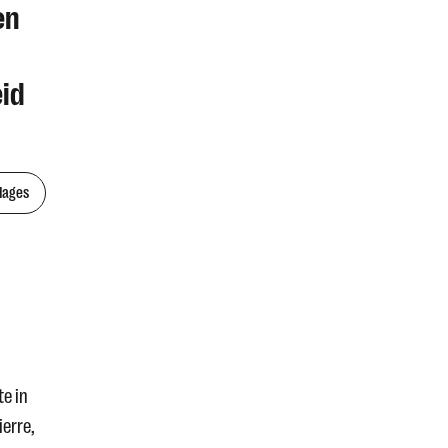
en
id
Mages
te in
ierre,