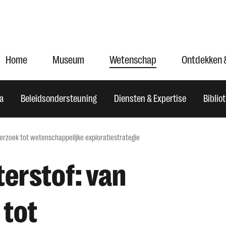
Home
Museum
Wetenschap
Ontdekken 
ta
Beleidsondersteuning
Diensten & Expertise
Biblio
derzoek tot wetenschappelijke exploratiestrategie
terstof: van
 tot