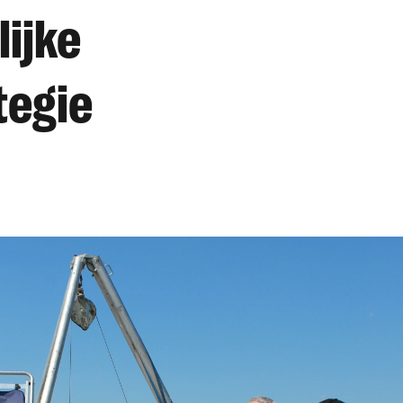
ijke
tegie