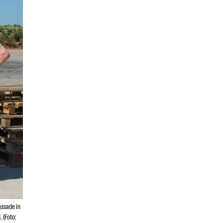
assade in
. (Foto: