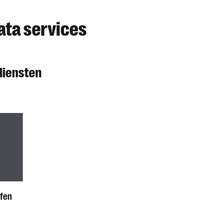
ata services
diensten
ffen