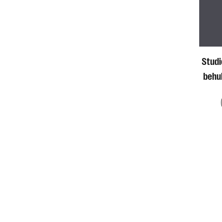
Stud
behu