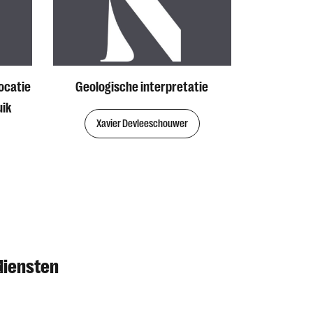
ocatie
Geologische interpretatie
uik
Xavier Devleeschouwer
diensten